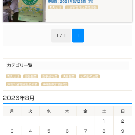
更新日：2021年6月28日（月）
お知らせ
災害安全地区創造部会
1 / 1
1
カテゴリ一覧
お知らせ
部会報告
理事会報告
決算報告
その他の活動
災害安全地区創造部会
事業継続計画部会
2026年8月
月
火
水
木
金
土
日
1
2
3
4
5
6
7
8
9